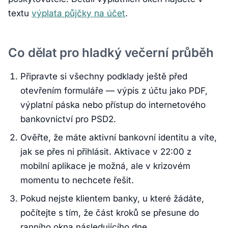
textu
výplata půjčky na účet
.
Co dělat pro hladký večerní průběh
Připravte si všechny podklady ještě před
otevřením formuláře — výpis z účtu jako PDF,
výplatní páska nebo přístup do internetového
bankovnictví pro PSD2.
Ověřte, že máte aktivní bankovní identitu a víte,
jak se přes ni přihlásit. Aktivace v 22:00 z
mobilní aplikace je možná, ale v krizovém
momentu to nechcete řešit.
Pokud nejste klientem banky, u které žádáte,
počítejte s tím, že část kroků se přesune do
ranního okna následujícího dne.