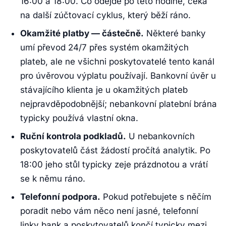
16:00 a 18:00. Co odejde po této hodině, čeká
na další zúčtovací cyklus, který běží ráno.
Okamžité platby — částečně.
Některé banky
umí převod 24/7 přes systém okamžitých
plateb, ale ne všichni poskytovatelé tento kanál
pro úvěrovou výplatu používají. Bankovní úvěr u
stávajícího klienta je u okamžitých plateb
nejpravděpodobnější; nebankovní platební brána
typicky používá vlastní okna.
Ruční kontrola podkladů.
U nebankovních
poskytovatelů část žádostí pročítá analytik. Po
18:00 jeho stůl typicky zeje prázdnotou a vrátí
se k němu ráno.
Telefonní podpora.
Pokud potřebujete s něčím
poradit nebo vám něco není jasné, telefonní
linky bank a poskytovatelů končí typicky mezi