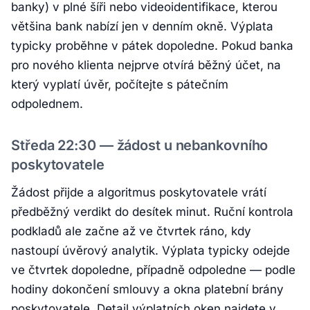
banky) v plné šíři nebo videoidentifikace, kterou
většina bank nabízí jen v denním okně. Výplata
typicky proběhne v pátek dopoledne. Pokud banka
pro nového klienta nejprve otvírá běžný účet, na
který vyplatí úvěr, počítejte s pátečním
odpolednem.
Středa 22:30 — žádost u nebankovního
poskytovatele
Žádost přijde a algoritmus poskytovatele vrátí
předběžný verdikt do desítek minut. Ruční kontrola
podkladů ale začne až ve čtvrtek ráno, kdy
nastoupí úvěrový analytik. Výplata typicky odejde
ve čtvrtek dopoledne, případně odpoledne — podle
hodiny dokončení smlouvy a okna platební brány
poskytovatele. Detail výplatních oken najdete v