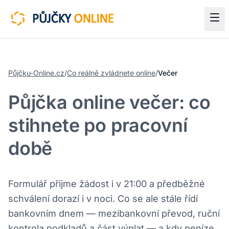
Půjčku-Online.cz
/
Co reálně zvládnete online
/
Večer
Půjčka online večer: co
stihnete po pracovní
době
Formulář přijme žádost i v 21:00 a předběžné
schválení dorazí i v noci. Co se ale stále řídí
bankovním dnem — mezibankovní převod, ruční
kontrola podkladů a část výplat — a kdy peníze