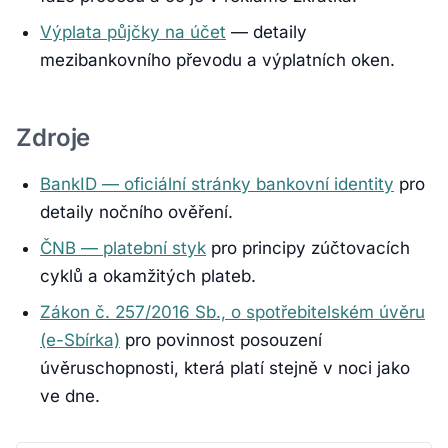
Výplata půjčky na účet
— detaily
mezibankovního převodu a výplatních oken.
Zdroje
BankID — oficiální stránky bankovní identity
pro
detaily nočního ověření.
ČNB — platební styk
pro principy zúčtovacích
cyklů a okamžitých plateb.
Zákon č. 257/2016 Sb., o spotřebitelském úvěru
(e-Sbírka)
pro povinnost posouzení
úvěruschopnosti, která platí stejně v noci jako
ve dne.