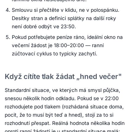
Smlouvu si přečtěte v klidu, ne v polospánku.
Desítky stran a definici splátky na další roky
není dobré odbýt ve 23:50.
Pokud potřebujete peníze ráno, ideální okno na
večerní žádost je 18:00–20:00 — ranní
zúčtovací cyklus to typicky zachytí.
Když cítíte tlak žádat „hned večer"
Standardní situace, ve kterých má smysl půjčka,
snesou několik hodin odkladu. Pokud se v 22:00
rozhodujete pod tlakem (rozhádaná situace doma,
pocit, že to musí být teď a hned), stojí za to si
rozhodnutí přespat. Reálná hodnota několika hodin
oproti ranní žádosti je u standardní situace malá;