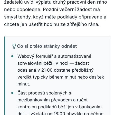
žadatelů uvidí výplatu druhý pracovní den ráno
nebo dopoledne. Pozdní večerní žádost má
smysl tehdy, když máte podklady připravené a
chcete jen ušetřit hodinu ze zítřejšího rána.
Co si z této stránky odnést
Webový formulář a automatizované
schvalování běží i v noci — žádost
odeslaná v 21:00 dostane předběžný
verdikt typicky během minut nebo desítek
minut.
Část procesů spojených s
mezibankovním převodem a ruční
kontrolou podkladů běží jen v bankovním
dni — výplata po 18:00 obvykle proběhne