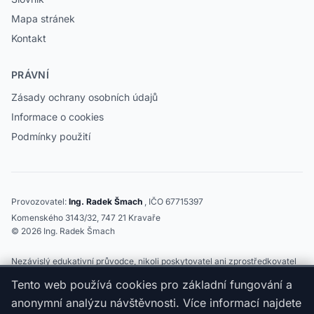
Mapa stránek
Kontakt
PRÁVNÍ
Zásady ochrany osobních údajů
Informace o cookies
Podmínky použití
Provozovatel:
Ing. Radek Šmach
, IČO 67715397
Komenského 3143/32, 747 21 Kravaře
©
2026
Ing. Radek Šmach
Nezávislý edukativní průvodce, nikoli poskytovatel ani zprostředkovatel
úvěru. Obsah neslouží jako individuální finanční ani právní poradenství a
Tento web používá cookies pro základní fungování a
nezakládá nárok na poskytnutí úvěru. Před uzavřením smlouvy si
aktuální podmínky ověřte přímo u poskytovatele, případně u nezávislého
anonymní analýzu návštěvnosti. Více informací najdete