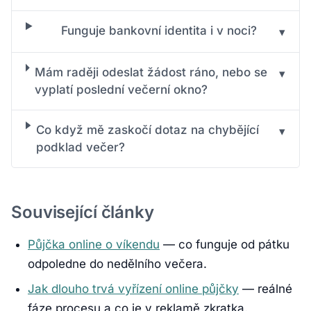
Funguje bankovní identita i v noci?
▾
Mám raději odeslat žádost ráno, nebo se
▾
vyplatí poslední večerní okno?
Co když mě zaskočí dotaz na chybějící
▾
podklad večer?
Související články
Půjčka online o víkendu
— co funguje od pátku
odpoledne do nedělního večera.
Jak dlouho trvá vyřízení online půjčky
— reálné
fáze procesu a co je v reklamě zkratka.