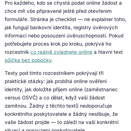
Pro každého, kdo se chystá podat online žádost a
chce mít vše připravené ještě před otevřením
formuláře. Stránka je checklist — ne explainer toho,
jak fungují bankovní identita, registry úvěrových
informací nebo posouzení úvěruschopnosti. Pokud
potřebujete proces krok po kroku, pokrývá ho
rozcestník
co reálně zvládnete online
a hlavní text
půjčka bez pobočky
.
Texty pod tímto rozcestníkem pokrývají tři
praktické otázky: jak probíhá online ověření
identity, jak doložíte příjem online (zaměstnanec
versus OSVČ) a co dělat, když vaši žádost
zamítnou. Žádný z těchto textů nedoporučuje
konkrétního poskytovatele a žádný neslibuje, že
vaše žádost projde — to záleží na vaší konkrétní
situaci a posouzení poskytovatele.