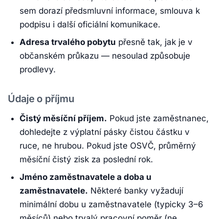
sem dorazí předsmluvní informace, smlouva k
podpisu i další oficiální komunikace.
Adresa trvalého pobytu
přesně tak, jak je v
občanském průkazu — nesoulad způsobuje
prodlevy.
Údaje o příjmu
Čistý měsíční příjem.
Pokud jste zaměstnanec,
dohledejte z výplatní pásky čistou částku v
ruce, ne hrubou. Pokud jste OSVČ, průměrný
měsíční čistý zisk za poslední rok.
Jméno zaměstnavatele a doba u
zaměstnavatele.
Některé banky vyžadují
minimální dobu u zaměstnavatele (typicky 3–6
měsíců) nebo trvalý pracovní poměr (ne