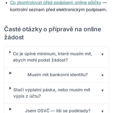
Co zkontrolovat před podpisem online půjčky
—
kontrolní seznam před elektronickým podpisem.
Časté otázky o přípravě na online
žádost
Co je úplné minimum, které musím mít,
▾
abych mohl podat žádost?
Musím mít bankovní identitu?
▾
Stačí výplatní páska, nebo musím mít
▾
výpis z účtu?
Jsem OSVČ — liší se podklady?
▾