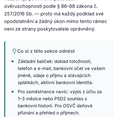
úvěruschopnosti podle § 86–88 zákona č.
257/2016 Sb. — proto má každý podklad své
opodstatnění a žádný úkon mimo tento rámec
není ze strany poskytovatele oprávněný.
Co si z této sekce odnést
Základní balíček: doklad totožnosti,
telefon a e-mail, bankovní účet ve vašem
jméně, údaje o příjmu a stávajících
splátkách, aktivní bankovní identita.
Pro zaměstnance navíc: výpis z účtu za
1–3 měsíce nebo PSD2 souhlas s
bankovní historií. Pro OSVČ daňové
přiznání a přehled o příjmech.