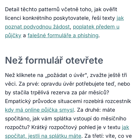
Detail těchto patternů včetně toho, jak ověřit
licenci konkrétního poskytovatele, řeší texty
jak
poznat podvodnou žádost
,
poplatek předem u
půjčky
a
falešné formuláře a phishing
.
Než formulář otevřete
Než kliknete na „požádat o úvěr", zvažte ještě tři
věci. Za prvé: opravdu úvěr potřebujete teď, nebo
by stačila trpělivá rezerva za pár měsíců?
Empatický průvodce situacemi rozebírá rozcestník
kdy má online půjčka smysl
. Za druhé: máte
spočítáno, jak vám splátka vstoupí do měsíčního
rozpočtu? Krátký rozpočtový pohled je v textu
jak
spočítat, jestli na splátku máte
. Za třetí: víte, co ve