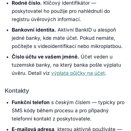
Rodné číslo.
Klíčový identifikátor —
poskytovatel ho použije pro nahlédnutí do
registru úvěrových informací.
Bankovní identita.
Aktivní BankID u alespoň
jedné banky, kde máte účet. Pokud nemáte,
počítejte s videoidentifikací nebo mikroplatbou.
Číslo účtu ve vašem jméně.
Účet veden u
tuzemské banky, na který banka pošle výplatu
úvěru. Detail viz
výplata půjčky na účet
.
Kontakty
Funkční telefon
s českým číslem — typicky pro
SMS kódy během procesu a pro případný
telefonní kontakt z poskytovatele.
E-mailová adresa
, kterou aktivně používáte —