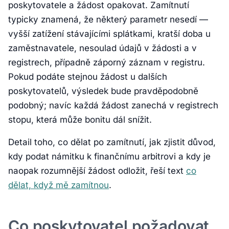
poskytovatele a žádost opakovat. Zamítnutí
typicky znamená, že některý parametr nesedí —
vyšší zatížení stávajícími splátkami, kratší doba u
zaměstnavatele, nesoulad údajů v žádosti a v
registrech, případně záporný záznam v registru.
Pokud podáte stejnou žádost u dalších
poskytovatelů, výsledek bude pravděpodobně
podobný; navíc každá žádost zanechá v registrech
stopu, která může bonitu dál snížit.
Detail toho, co dělat po zamítnutí, jak zjistit důvod,
kdy podat námitku k finančnímu arbitrovi a kdy je
naopak rozumnější žádost odložit, řeší text
co
dělat, když mě zamítnou
.
Co poskytovatel požadovat